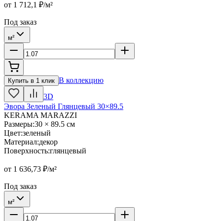
от
1 712,1
₽/м²
Под заказ
м²
В коллекцию
Купить в 1 клик
3D
Эвора Зеленый Глянцевый 30×89.5
KERAMA MARAZZI
Размеры
:
30 × 89.5 см
Цвет
:
зеленый
Материал
:
декор
Поверхность
:
глянцевый
от
1 636,73
₽/м²
Под заказ
м²