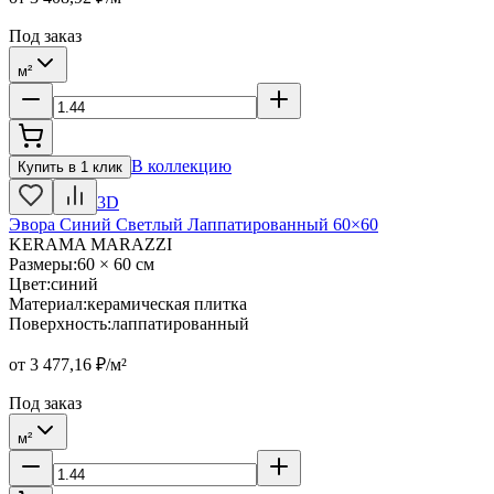
Под заказ
м²
В коллекцию
Купить в 1 клик
3D
Эвора Синий Светлый Лаппатированный 60×60
KERAMA MARAZZI
Размеры
:
60 × 60 см
Цвет
:
синий
Материал
:
керамическая плитка
Поверхность
:
лаппатированный
от
3 477,16
₽/м²
Под заказ
м²