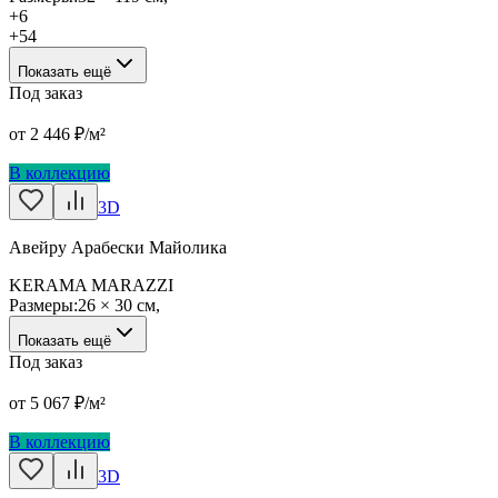
+
6
+
54
Показать ещё
Под заказ
от
2 446
₽/м²
В коллекцию
3D
Авейру Арабески Майолика
KERAMA MARAZZI
Размеры:
26 × 30 см
,
Показать ещё
Под заказ
от
5 067
₽/м²
В коллекцию
3D