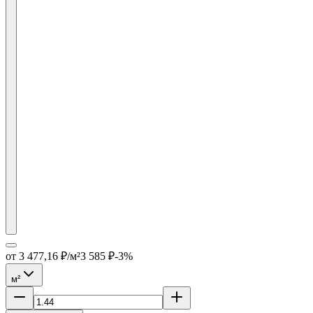
от
3 477,16
₽/м²
3 585
₽
-
3
%
м²