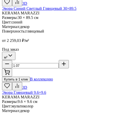
3D
Эвора Синий Светлый Глянцевый 30×89.5
KERAMA MARAZZI
Размеры
:
30 × 89.5 см
Цвет
:
синий
Материал
:
декор
Поверхность
:
глянцевый
от
2 259,03
₽/м²
Под заказ
м²
В коллекцию
Купить в 1 клик
3D
Эвора Глянцевый 9.6×9.6
KERAMA MARAZZI
Размеры
:
9.6 × 9.6 см
Цвет
:
мультиколор
Материал
:
декор