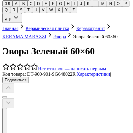
0-9
A
B
C
D
E
F
G
H
I
J
K
L
M
N
O
P
Q
R
S
T
U
V
W
X
Y
Z
А-Я
Главная
Керамическая плитка
Керамогранит
KERAMA MARAZZI
Эвора
Эвора Зеленый 60×60
Эвора Зеленый 60×60
Нет отзывов — написать первым
Код товара:
DT-900-901-SG648022R
|
Характеристики
|
Поделиться