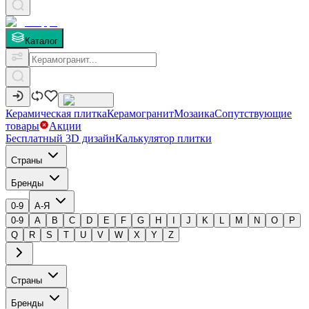
Каталог
Керамическая плитка
Керамогранит
Мозаика
Сопутствующие
товары
Акции
Бесплатный 3D дизайн
Калькулятор плитки
Страны
Бренды
0-9
А-Я
0-9
A
B
C
D
E
F
G
H
I
J
K
L
M
N
O
P
Q
R
S
T
U
V
W
X
Y
Z
Страны
Бренды