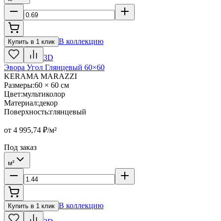
В коллекцию
Купить в 1 клик
3D
Эвора Угол Глянцевый 60×60
KERAMA MARAZZI
Размеры
:
60 × 60 см
Цвет
:
мультиколор
Материал
:
декор
Поверхность
:
глянцевый
от
4 995,74
₽/м²
Под заказ
м²
В коллекцию
Купить в 1 клик