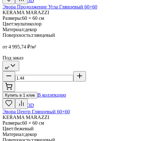
3D
Эвора Продолжение Угла Глянцевый 60×60
KERAMA MARAZZI
Размеры
:
60 × 60 см
Цвет
:
мультиколор
Материал
:
декор
Поверхность
:
глянцевый
от
4 995,74
₽/м²
Под заказ
м²
В коллекцию
Купить в 1 клик
3D
Эвора Центр Глянцевый 60×60
KERAMA MARAZZI
Размеры
:
60 × 60 см
Цвет
:
бежевый
Материал
:
декор
Поверхность
:
глянцевый