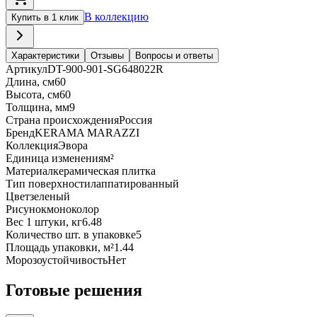
В коллекцию
Купить в 1 клик
Характеристики
Отзывы
Вопросы и ответы
Артикул
DT-900-901-SG648022R
Длина, см
60
Высота, см
60
Толщина, мм
9
Страна происхождения
Россия
Бренд
KERAMA MARAZZI
Коллекция
Эвора
Единица изменения
м²
Материал
керамическая плитка
Тип поверхности
лаппатированный
Цвет
зеленый
Рисунок
моноколор
Вес 1 штуки, кг
6.48
Количество шт. в упаковке
5
Площадь упаковки, м²
1.44
Морозоустойчивость
Нет
Готовые решения