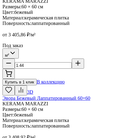
KERAMA MARAZZI
Размеры
:
60 × 60 см
Цвет
:
бежевый
Материал
:
керамическая плитка
Поверхность
:
лаппатированный
от
3 405,86
₽/м²
Под заказ
м²
В коллекцию
Купить в 1 клик
3D
Эвора Бежевый Лаппатированный 60×60
KERAMA MARAZZI
Размеры
:
60 × 60 см
Цвет
:
бежевый
Материал
:
керамическая плитка
Поверхность
:
лаппатированный
от
3 408,92
₽/м²