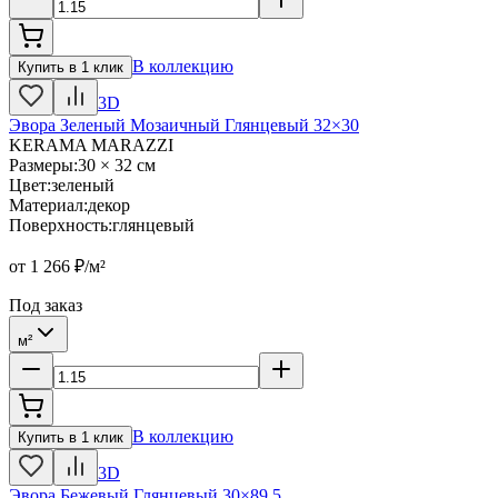
В коллекцию
Купить в 1 клик
3D
Эвора Зеленый Мозаичный Глянцевый 32×30
KERAMA MARAZZI
Размеры
:
30 × 32 см
Цвет
:
зеленый
Материал
:
декор
Поверхность
:
глянцевый
от
1 266
₽/м²
Под заказ
м²
В коллекцию
Купить в 1 клик
3D
Эвора Бежевый Глянцевый 30×89.5