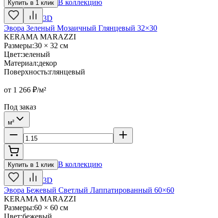
В коллекцию
Купить в 1 клик
3D
Эвора Зеленый Мозаичный Глянцевый 32×30
KERAMA MARAZZI
Размеры
:
30 × 32 см
Цвет
:
зеленый
Материал
:
декор
Поверхность
:
глянцевый
от
1 266
₽/м²
Под заказ
м²
В коллекцию
Купить в 1 клик
3D
Эвора Бежевый Светлый Лаппатированный 60×60
KERAMA MARAZZI
Размеры
:
60 × 60 см
Цвет
:
бежевый