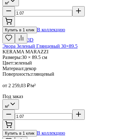
м²
В коллекцию
Купить в 1 клик
3D
Эвора Зеленый Глянцевый 30×89.5
KERAMA MARAZZI
Размеры
:
30 × 89.5 см
Цвет
:
зеленый
Материал
:
декор
Поверхность
:
глянцевый
от
2 259,03
₽/м²
Под заказ
м²
В коллекцию
Купить в 1 клик