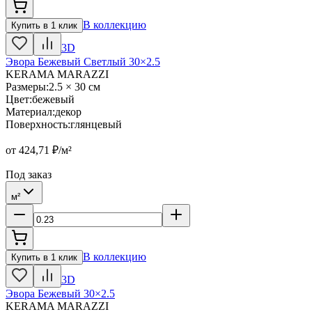
В коллекцию
Купить в 1 клик
3D
Эвора Бежевый Светлый 30×2.5
KERAMA MARAZZI
Размеры
:
2.5 × 30 см
Цвет
:
бежевый
Материал
:
декор
Поверхность
:
глянцевый
от
424,71
₽/м²
Под заказ
м²
В коллекцию
Купить в 1 клик
3D
Эвора Бежевый 30×2.5
KERAMA MARAZZI