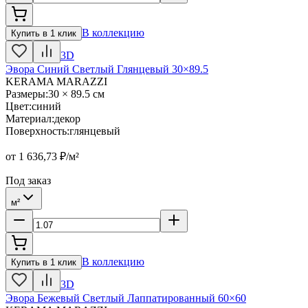
В коллекцию
Купить в 1 клик
3D
Эвора Синий Светлый Глянцевый 30×89.5
KERAMA MARAZZI
Размеры
:
30 × 89.5 см
Цвет
:
синий
Материал
:
декор
Поверхность
:
глянцевый
от
1 636,73
₽/м²
Под заказ
м²
В коллекцию
Купить в 1 клик
3D
Эвора Бежевый Светлый Лаппатированный 60×60