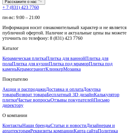
Расскажите о нас
+ 7 (831) 423 7760
пн-вс: 9:00 – 21:00
Информация носит ознакомительный характер и не является
публичной офертой. Наличие и актуальные цены вы можете
уточнить по телефону: 8 (831) 423 7760
Каталог
Керамическая плитка
Плитка для ванной
Плитка для
пола
Плитка для кухни
Плитка под мрамор
Плитка под
камень
Керамогранит
Клинкер
Мозаика
Покупателю
Акции и распродажи
Доставка и оплата
Докупка
товара
Возврат товара
Бесплатный 3D дизайн
Калькулятор
плитки
Частые вопросы
Отзывы покупателей
Письмо
директору
О компании
Контакты
Наши бренды
Статьи и новости
Дизайнерам и
архитекторам
Реквизиты компании
Карта сайта
Политика