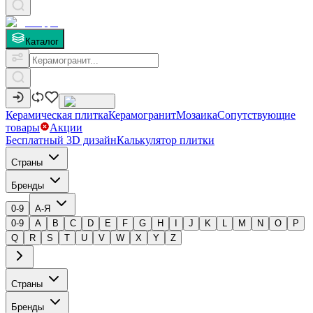
Каталог
Керамическая плитка
Керамогранит
Мозаика
Сопутствующие
товары
Акции
Бесплатный 3D дизайн
Калькулятор плитки
Страны
Бренды
0-9
А-Я
0-9
A
B
C
D
E
F
G
H
I
J
K
L
M
N
O
P
Q
R
S
T
U
V
W
X
Y
Z
Страны
Бренды