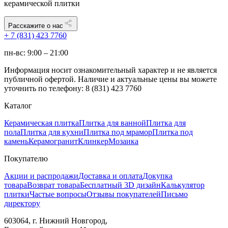
керамической плитки
Расскажите о нас
+ 7 (831) 423 7760
пн-вс: 9:00 – 21:00
Информация носит ознакомительный характер и не является
публичной офертой. Наличие и актуальные цены вы можете
уточнить по телефону: 8 (831) 423 7760
Каталог
Керамическая плитка
Плитка для ванной
Плитка для
пола
Плитка для кухни
Плитка под мрамор
Плитка под
камень
Керамогранит
Клинкер
Мозаика
Покупателю
Акции и распродажи
Доставка и оплата
Докупка
товара
Возврат товара
Бесплатный 3D дизайн
Калькулятор
плитки
Частые вопросы
Отзывы покупателей
Письмо
директору
603064, г. Нижний Новгород,