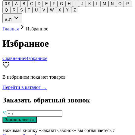
0-9
A
B
C
D
E
F
G
H
I
J
K
L
M
N
O
P
Q
R
S
T
U
V
W
X
Y
Z
А-Я
Главная
Избранное
Избранное
Сравнение
Избранное
В избранном пока нет товаров
Перейти в каталог →
Заказать обратный звонок
Заказать звонок
Нажимая кнопку «Заказать звонок» вы соглашаетесь с