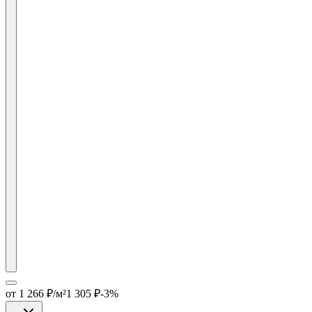
от
1 266
₽/м²
1 305
₽
-
3
%