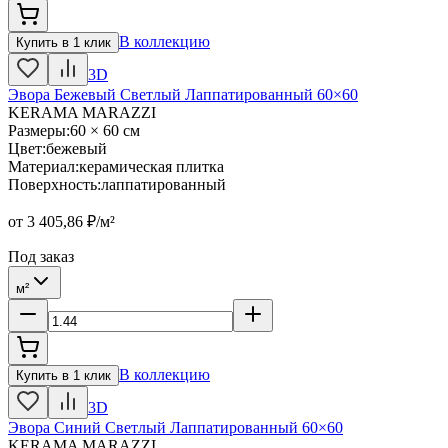
В коллекцию
Купить в 1 клик
3D
Эвора Бежевый Светлый Лаппатированный 60×60
KERAMA MARAZZI
Размеры
:
60 × 60 см
Цвет
:
бежевый
Материал
:
керамическая плитка
Поверхность
:
лаппатированный
от
3 405,86
₽/м²
Под заказ
м²
В коллекцию
Купить в 1 клик
3D
Эвора Синий Светлый Лаппатированный 60×60
KERAMA MARAZZI