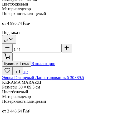
Цвет
:
бежевый
Материал
:
декор
Поверхность
:
глянцевый
от
4 995,74
₽/м²
Под заказ
м²
В коллекцию
Купить в 1 клик
3D
Эвора Глянцевый Лаппатированный 30×89.5
KERAMA MARAZZI
Размеры
:
30 × 89.5 см
Цвет
:
бежевый
Материал
:
декор
Поверхность
:
глянцевый
от
3 448,64
₽/м²