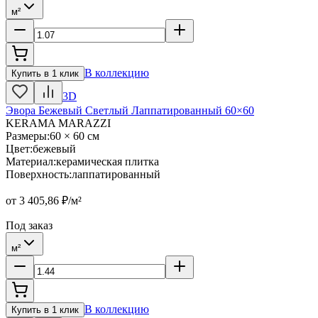
м²
В коллекцию
Купить в 1 клик
3D
Эвора Бежевый Светлый Лаппатированный 60×60
KERAMA MARAZZI
Размеры
:
60 × 60 см
Цвет
:
бежевый
Материал
:
керамическая плитка
Поверхность
:
лаппатированный
от
3 405,86
₽/м²
Под заказ
м²
В коллекцию
Купить в 1 клик