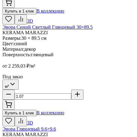
В коллекцию
Купить в 1 клик
3D
Эвора Синий Светлый Глянцевый 30×89.5
KERAMA MARAZZI
Размеры
:
30 × 89.5 см
Цвет
:
синий
Материал
:
декор
Поверхность
:
глянцевый
от
2 259,03
₽/м²
Под заказ
м²
В коллекцию
Купить в 1 клик
3D
Эвора Глянцевый 9.6×9.6
KERAMA MARAZZI