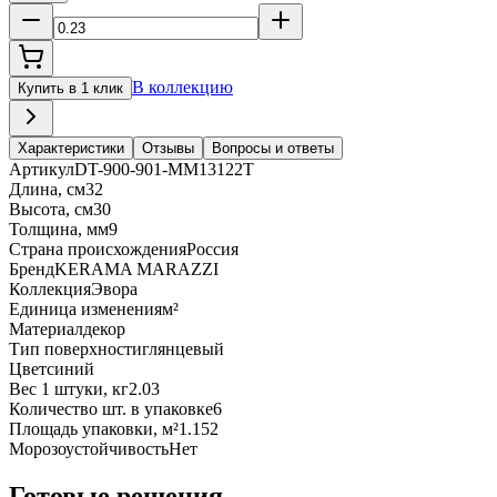
В коллекцию
Купить в 1 клик
Характеристики
Отзывы
Вопросы и ответы
Артикул
DT-900-901-MM13122T
Длина, см
32
Высота, см
30
Толщина, мм
9
Страна происхождения
Россия
Бренд
KERAMA MARAZZI
Коллекция
Эвора
Единица изменения
м²
Материал
декор
Тип поверхности
глянцевый
Цвет
синий
Вес 1 штуки, кг
2.03
Количество шт. в упаковке
6
Площадь упаковки, м²
1.152
Морозоустойчивость
Нет
Готовые решения