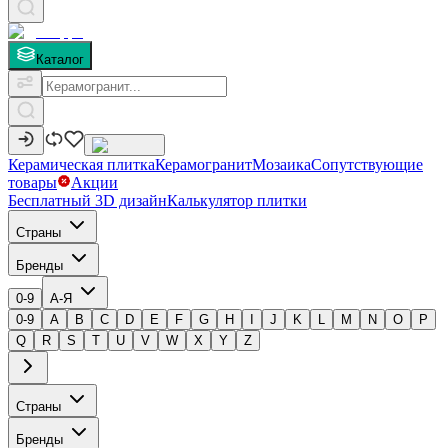
Каталог
Керамическая плитка
Керамогранит
Мозаика
Сопутствующие
товары
Акции
Бесплатный 3D дизайн
Калькулятор плитки
Страны
Бренды
0-9
А-Я
0-9
A
B
C
D
E
F
G
H
I
J
K
L
M
N
O
P
Q
R
S
T
U
V
W
X
Y
Z
Страны
Бренды