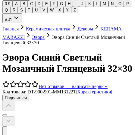
0-9
A
B
C
D
E
F
G
H
I
J
K
L
M
N
O
P
Q
R
S
T
U
V
W
X
Y
Z
А-Я
Главная
Керамическая плитка
Декоры
KERAMA
MARAZZI
Эвора
Эвора Синий Светлый Мозаичный
Глянцевый 32×30
Эвора Синий Светлый
Мозаичный Глянцевый 32×30
Нет отзывов — написать первым
Код товара:
DT-900-901-MM13122T
|
Характеристики
|
Поделиться