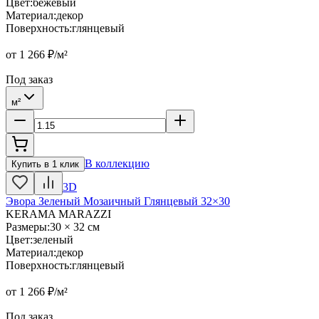
Цвет
:
бежевый
Материал
:
декор
Поверхность
:
глянцевый
от
1 266
₽/м²
Под заказ
м²
В коллекцию
Купить в 1 клик
3D
Эвора Зеленый Мозаичный Глянцевый 32×30
KERAMA MARAZZI
Размеры
:
30 × 32 см
Цвет
:
зеленый
Материал
:
декор
Поверхность
:
глянцевый
от
1 266
₽/м²
Под заказ