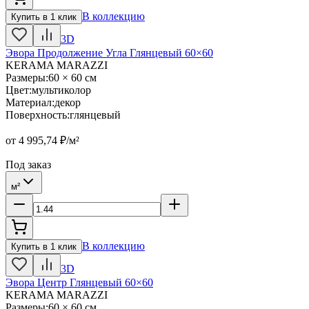
В коллекцию
Купить в 1 клик
3D
Эвора Продолжение Угла Глянцевый 60×60
KERAMA MARAZZI
Размеры
:
60 × 60 см
Цвет
:
мультиколор
Материал
:
декор
Поверхность
:
глянцевый
от
4 995,74
₽/м²
Под заказ
м²
В коллекцию
Купить в 1 клик
3D
Эвора Центр Глянцевый 60×60
KERAMA MARAZZI
Размеры
:
60 × 60 см