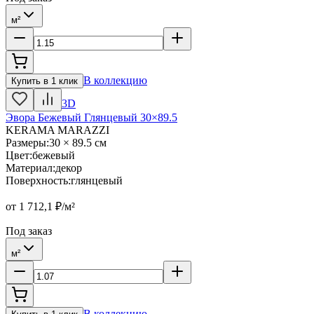
м²
В коллекцию
Купить в 1 клик
3D
Эвора Бежевый Глянцевый 30×89.5
KERAMA MARAZZI
Размеры
:
30 × 89.5 см
Цвет
:
бежевый
Материал
:
декор
Поверхность
:
глянцевый
от
1 712,1
₽/м²
Под заказ
м²
В коллекцию