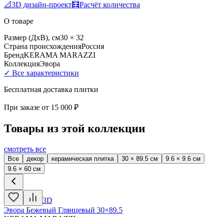
📐
3D дизайн-проект
🧮
Расчёт количества
О товаре
Размер (ДхВ), см
30 × 32
Страна происхождения
Россия
Бренд
KERAMA MARAZZI
Коллекция
Эвора
✓ Все характеристики
Бесплатная доставка плитки
При заказе от
15 000 ₽
Товары из этой коллекции
смотреть все
Все
декор
керамическая плитка
30 × 89.5 см
9.6 × 9.6 см
9.6 × 60 см
3D
Эвора Бежевый Глянцевый 30×89.5