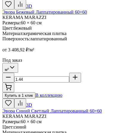
3D
Эвора Бежевый Лаппатированный 60×60
KERAMA MARAZZI
Размеры
:
60 × 60 см
Цвет
:
бежевый
Материал
:
керамическая плитка
Поверхность
:
лаппатированный
от
3 408,92
₽/м²
Под заказ
м²
В коллекцию
Купить в 1 клик
3D
Эвора Синий Светлый Лаппатированный 60×60
KERAMA MARAZZI
Размеры
:
60 × 60 см
Цвет
:
синий
Материал
:
керамическая плитка