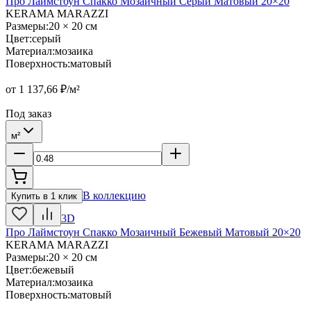
Про Лаймстоун Спакко Мозаичный Серый Матовый 20×20
KERAMA MARAZZI
Размеры
:
20 × 20 см
Цвет
:
серый
Материал
:
мозаика
Поверхность
:
матовый
от
1 137,66
₽/м²
Под заказ
м²
В коллекцию
Купить в 1 клик
3D
Про Лаймстоун Спакко Мозаичный Бежевый Матовый 20×20
KERAMA MARAZZI
Размеры
:
20 × 20 см
Цвет
:
бежевый
Материал
:
мозаика
Поверхность
:
матовый