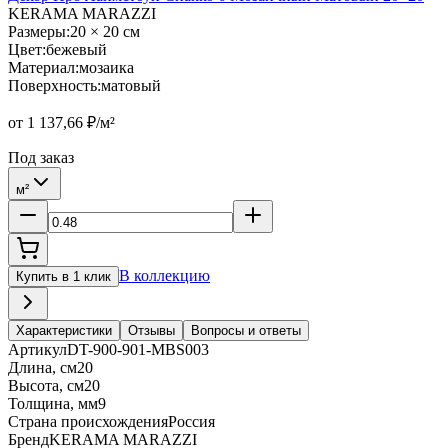
KERAMA MARAZZI
Размеры
:
20 × 20 см
Цвет
:
бежевый
Материал
:
мозаика
Поверхность
:
матовый
от
1 137,66
₽/м²
Под заказ
м²
В коллекцию
Купить в 1 клик
Характеристики
Отзывы
Вопросы и ответы
Артикул
DT-900-901-MBS003
Длина, см
20
Высота, см
20
Толщина, мм
9
Страна происхождения
Россия
Бренд
KERAMA MARAZZI