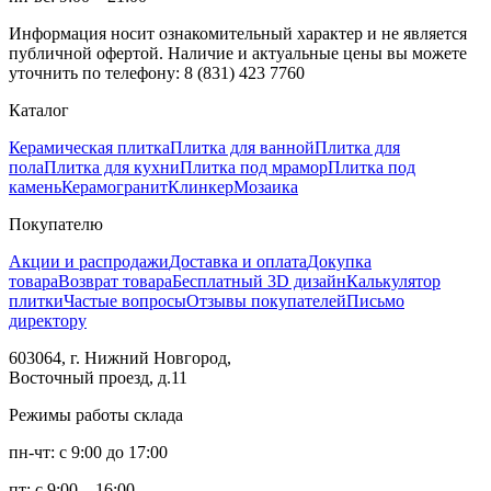
Информация носит ознакомительный характер и не является
публичной офертой. Наличие и актуальные цены вы можете
уточнить по телефону: 8 (831) 423 7760
Каталог
Керамическая плитка
Плитка для ванной
Плитка для
пола
Плитка для кухни
Плитка под мрамор
Плитка под
камень
Керамогранит
Клинкер
Мозаика
Покупателю
Акции и распродажи
Доставка и оплата
Докупка
товара
Возврат товара
Бесплатный 3D дизайн
Калькулятор
плитки
Частые вопросы
Отзывы покупателей
Письмо
директору
603064, г. Нижний Новгород,
Восточный проезд, д.11
Режимы работы склада
пн-чт: с 9:00 до 17:00
пт: с 9:00 – 16:00