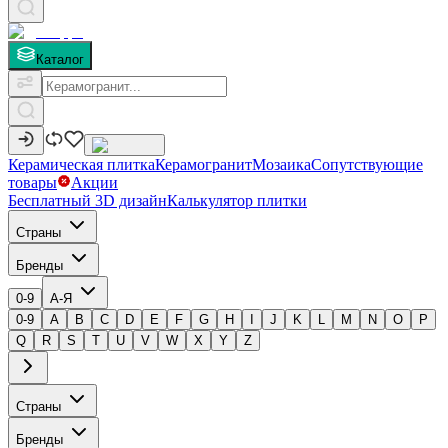
Каталог
Керамическая плитка
Керамогранит
Мозаика
Сопутствующие
товары
Акции
Бесплатный 3D дизайн
Калькулятор плитки
Страны
Бренды
0-9
А-Я
0-9
A
B
C
D
E
F
G
H
I
J
K
L
M
N
O
P
Q
R
S
T
U
V
W
X
Y
Z
Страны
Бренды