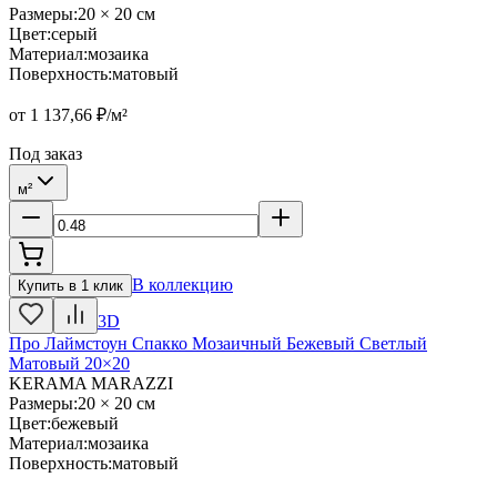
Размеры
:
20 × 20 см
Цвет
:
серый
Материал
:
мозаика
Поверхность
:
матовый
от
1 137,66
₽/м²
Под заказ
м²
В коллекцию
Купить в 1 клик
3D
Про Лаймстоун Спакко Мозаичный Бежевый Светлый
Матовый 20×20
KERAMA MARAZZI
Размеры
:
20 × 20 см
Цвет
:
бежевый
Материал
:
мозаика
Поверхность
:
матовый