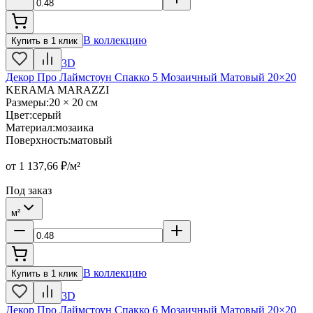
В коллекцию
Купить в 1 клик
3D
Декор Про Лаймстоун Спакко 5 Мозаичный Матовый 20×20
KERAMA MARAZZI
Размеры
:
20 × 20 см
Цвет
:
серый
Материал
:
мозаика
Поверхность
:
матовый
от
1 137,66
₽/м²
Под заказ
м²
В коллекцию
Купить в 1 клик
3D
Декор Про Лаймстоун Спакко 6 Мозаичный Матовый 20×20