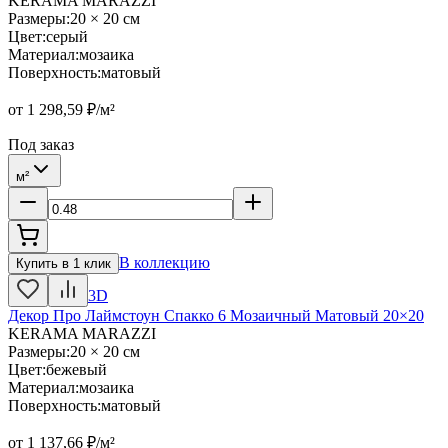
KERAMA MARAZZI
Размеры
:
20 × 20 см
Цвет
:
серый
Материал
:
мозаика
Поверхность
:
матовый
от
1 298,59
₽/м²
Под заказ
м²
В коллекцию
Купить в 1 клик
3D
Декор Про Лаймстоун Спакко 6 Мозаичный Матовый 20×20
KERAMA MARAZZI
Размеры
:
20 × 20 см
Цвет
:
бежевый
Материал
:
мозаика
Поверхность
:
матовый
от
1 137,66
₽/м²