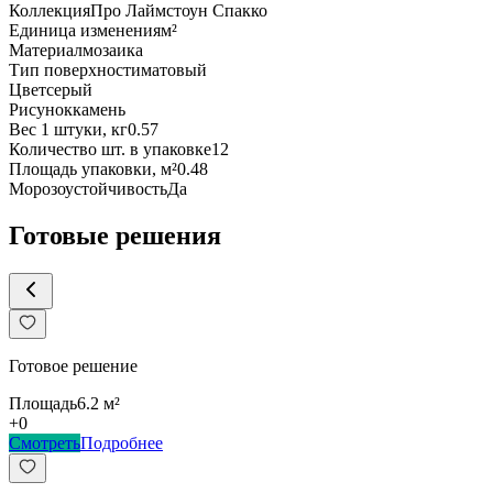
Коллекция
Про Лаймстоун Спакко
Единица изменения
м²
Материал
мозаика
Тип поверхности
матовый
Цвет
серый
Рисунок
камень
Вес 1 штуки, кг
0.57
Количество шт. в упаковке
12
Площадь упаковки, м²
0.48
Морозоустойчивость
Да
Готовые решения
Готовое решение
Площадь
6.2
м²
+
0
Смотреть
Подробнее