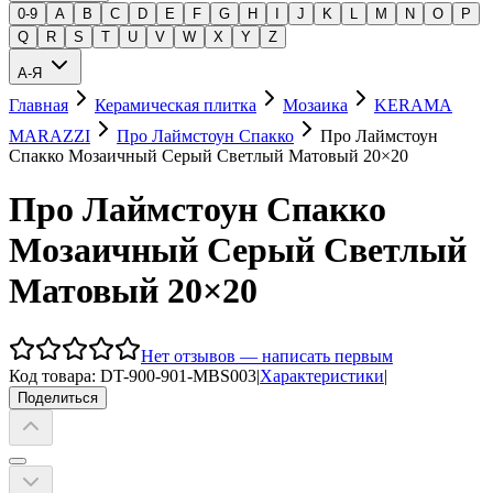
0-9
A
B
C
D
E
F
G
H
I
J
K
L
M
N
O
P
Q
R
S
T
U
V
W
X
Y
Z
А-Я
Главная
Керамическая плитка
Мозаика
KERAMA
MARAZZI
Про Лаймстоун Спакко
Про Лаймстоун
Спакко Мозаичный Серый Светлый Матовый 20×20
Про Лаймстоун Спакко
Мозаичный Серый Светлый
Матовый 20×20
Нет отзывов — написать первым
Код товара:
DT-900-901-MBS003
|
Характеристики
|
Поделиться