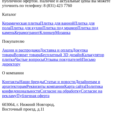
публичной офертой. Наличие и актуальные цены вы можете
уточнить по телефону: 8 (831) 423 7760
Каталог
Керамическая плитка
Плитка для ванной
Плитка для
пола
Плитка для кухни
Плитка под мрамор
Плитка под
камень
Керамогранит
Клинкер
Мозаика
Покупателю
Акции и распродажи
Доставка и оплата
Докупка
товара
Возврат товара
Бесплатный 3D дизайн
Калькулятор
плитки
Частые вопросы
Отзывы покупателей
Письмо
директору
О компании
Контакты
Наши бренды
Статьи и новости
Дизайнерам и
архитекторам
Реквизиты компании
Карта сайта
Политика
конфиденциальности
Согласие на обработку
Согласие на
рекламу
Публичная оферта
603064, г. Нижний Новгород,
Восточный проезд, д.11