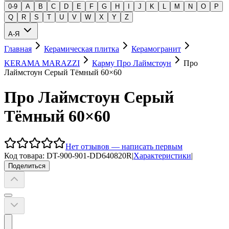
0-9
A
B
C
D
E
F
G
H
I
J
K
L
M
N
O
P
Q
R
S
T
U
V
W
X
Y
Z
А-Я
Главная
Керамическая плитка
Керамогранит
KERAMA MARAZZI
Карму Про Лаймстоун
Про
Лаймстоун Серый Тёмный 60×60
Про Лаймстоун Серый
Тёмный 60×60
Нет отзывов — написать первым
Код товара:
DT-900-901-DD640820R
|
Характеристики
|
Поделиться