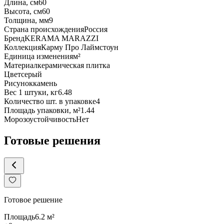
Длина, см
60
Высота, см
60
Толщина, мм
9
Страна происхождения
Россия
Бренд
KERAMA MARAZZI
Коллекция
Карму Про Лаймстоун
Единица изменения
м²
Материал
керамическая плитка
Цвет
серый
Рисунок
камень
Вес 1 штуки, кг
6.48
Количество шт. в упаковке
4
Площадь упаковки, м²
1.44
Морозоустойчивость
Нет
Готовые решения
Готовое решение
Площадь
6.2
м²