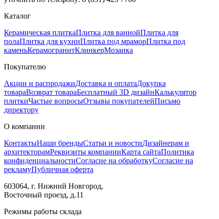
Каталог
Керамическая плитка
Плитка для ванной
Плитка для
пола
Плитка для кухни
Плитка под мрамор
Плитка под
камень
Керамогранит
Клинкер
Мозаика
Покупателю
Акции и распродажи
Доставка и оплата
Докупка
товара
Возврат товара
Бесплатный 3D дизайн
Калькулятор
плитки
Частые вопросы
Отзывы покупателей
Письмо
директору
О компании
Контакты
Наши бренды
Статьи и новости
Дизайнерам и
архитекторам
Реквизиты компании
Карта сайта
Политика
конфиденциальности
Согласие на обработку
Согласие на
рекламу
Публичная оферта
603064, г. Нижний Новгород,
Восточный проезд, д.11
Режимы работы склада