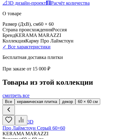
📐
3D дизайн-проект
🧮
Расчёт количества
О товаре
Размер (ДхВ), см
60 × 60
Страна происхождения
Россия
Бренд
KERAMA MARAZZI
Коллекция
Карму Про Лаймстоун
✓ Все характеристики
Бесплатная доставка плитки
При заказе от
15 000 ₽
Товары из этой коллекции
смотреть все
Все
керамическая плитка
декор
60 × 60 см
3D
Про Лаймстоун Серый 60×60
KERAMA MARAZZI