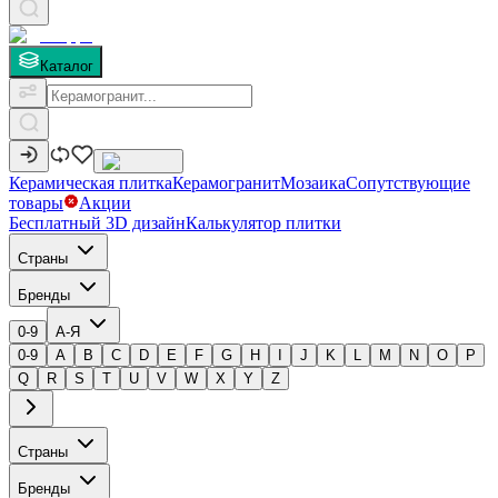
Каталог
Керамическая плитка
Керамогранит
Мозаика
Сопутствующие
товары
Акции
Бесплатный 3D дизайн
Калькулятор плитки
Страны
Бренды
0-9
А-Я
0-9
A
B
C
D
E
F
G
H
I
J
K
L
M
N
O
P
Q
R
S
T
U
V
W
X
Y
Z
Страны
Бренды