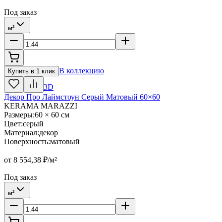
Под заказ
м²
В коллекцию
Купить в 1 клик
3D
Декор Про Лаймстоун Серый Матовый 60×60
KERAMA MARAZZI
Размеры
:
60 × 60 см
Цвет
:
серый
Материал
:
декор
Поверхность
:
матовый
от
8 554,38
₽/м²
Под заказ
м²