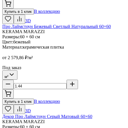
В коллекцию
Купить в 1 клик
3D
Про Лаймстоун Бежевый Светлый Натуральный 60×60
KERAMA MARAZZI
Размеры
:
60 × 60 см
Цвет
:
бежевый
Материал
:
керамическая плитка
от
2 579,86
₽/м²
Под заказ
м²
В коллекцию
Купить в 1 клик
3D
Декор Про Лаймстоун Серый Матовый 60×60
KERAMA MARAZZI
Размеры
:
60 × 60 см