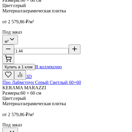
Размеры
:
60 × 60 см
Цвет
:
серый
Материал
:
керамическая плитка
от
2 579,86
₽/м²
Под заказ
м²
В коллекцию
Купить в 1 клик
3D
Про Лаймстоун Серый Светлый 60×60
KERAMA MARAZZI
Размеры
:
60 × 60 см
Цвет
:
серый
Материал
:
керамическая плитка
от
2 579,86
₽/м²
Под заказ