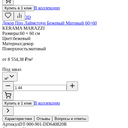
В коллекцию
Купить в 1 клик
3D
Декор Про Лаймстоун Бежевый Матовый 60×60
KERAMA MARAZZI
Размеры
:
60 × 60 см
Цвет
:
бежевый
Материал
:
декор
Поверхность
:
матовый
от
8 554,38
₽/м²
Под заказ
м²
В коллекцию
Купить в 1 клик
Характеристики
Отзывы
Вопросы и ответы
Артикул
DT-900-901-DD640820R