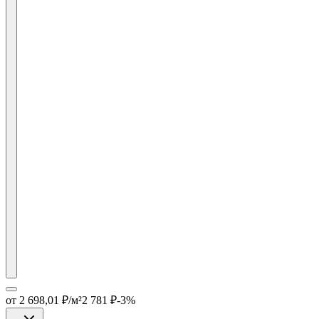
от
2 698,01
₽/м²
2 781
₽
-
3
%