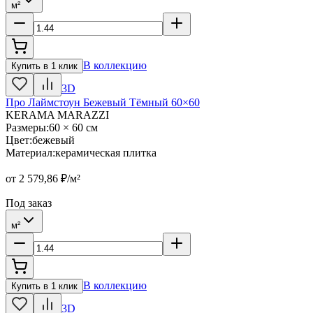
м²
В коллекцию
Купить в 1 клик
3D
Про Лаймстоун Бежевый Тёмный 60×60
KERAMA MARAZZI
Размеры
:
60 × 60 см
Цвет
:
бежевый
Материал
:
керамическая плитка
от
2 579,86
₽/м²
Под заказ
м²
В коллекцию
Купить в 1 клик
3D