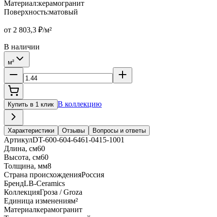
Материал
:
керамогранит
Поверхность
:
матовый
от
2 803,3
₽/м²
В наличии
м²
В коллекцию
Купить в 1 клик
Характеристики
Отзывы
Вопросы и ответы
Артикул
DT-600-604-6461-0415-1001
Длина, см
60
Высота, см
60
Толщина, мм
8
Страна происхождения
Россия
Бренд
LB-Ceramics
Коллекция
Гроза / Groza
Единица изменения
м²
Материал
керамогранит