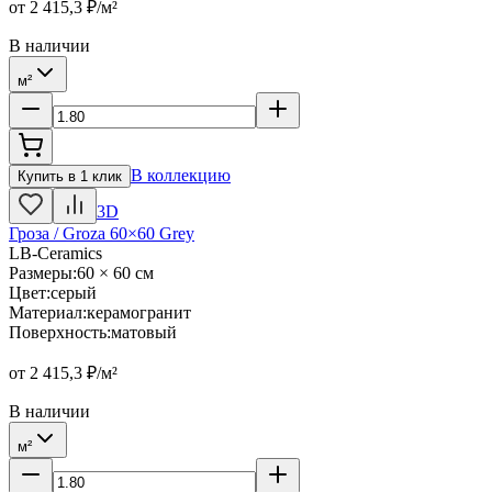
от
2 415,3
₽/м²
В наличии
м²
В коллекцию
Купить в 1 клик
3D
Гроза / Groza 60×60 Grey
LB-Ceramics
Размеры
:
60 × 60 см
Цвет
:
серый
Материал
:
керамогранит
Поверхность
:
матовый
от
2 415,3
₽/м²
В наличии
м²