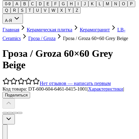
0-9
A
B
C
D
E
F
G
H
I
J
K
L
M
N
O
P
Q
R
S
T
U
V
W
X
Y
Z
А-Я
Главная
Керамическая плитка
Керамогранит
LB-
Ceramics
Гроза / Groza
Гроза / Groza 60×60 Grey Beige
Гроза / Groza 60×60 Grey
Beige
Нет отзывов — написать первым
Код товара:
DT-600-604-6461-0415-1001
|
Характеристики
|
Поделиться