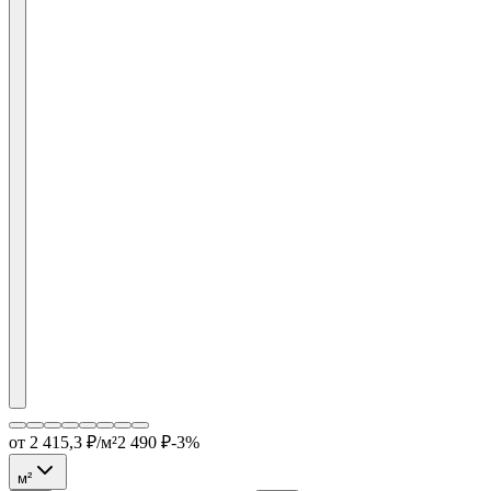
от
2 415,3
₽/м²
2 490
₽
-
3
%
м²