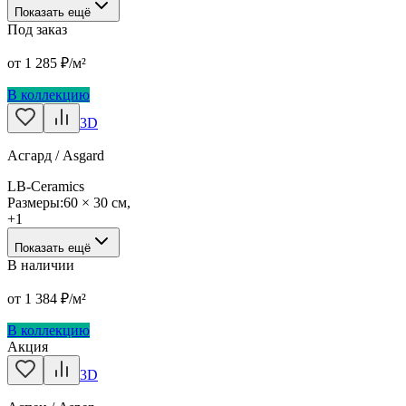
Показать ещё
Под заказ
от
1 285
₽/м²
В коллекцию
3D
Асгард / Asgard
LB-Ceramics
Размеры:
60 × 30 см
,
+
1
Показать ещё
В наличии
от
1 384
₽/м²
В коллекцию
Акция
3D