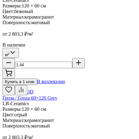
LB-Ceramics
Размеры
:
120 × 60 см
Цвет
:
бежевый
Материал
:
керамогранит
Поверхность
:
матовый
от
2 803,3
₽/м²
В наличии
м²
В коллекцию
Купить в 1 клик
3D
Гроза / Groza 60×120 Grey
LB-Ceramics
Размеры
:
120 × 60 см
Цвет
:
серый
Материал
:
керамогранит
Поверхность
:
матовый
от
2 803,3
₽/м²