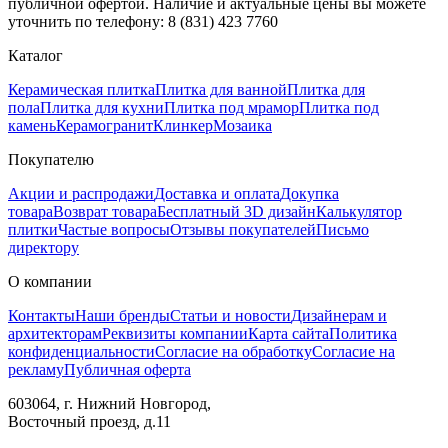
публичной офертой. Наличие и актуальные цены вы можете
уточнить по телефону: 8 (831) 423 7760
Каталог
Керамическая плитка
Плитка для ванной
Плитка для
пола
Плитка для кухни
Плитка под мрамор
Плитка под
камень
Керамогранит
Клинкер
Мозаика
Покупателю
Акции и распродажи
Доставка и оплата
Докупка
товара
Возврат товара
Бесплатный 3D дизайн
Калькулятор
плитки
Частые вопросы
Отзывы покупателей
Письмо
директору
О компании
Контакты
Наши бренды
Статьи и новости
Дизайнерам и
архитекторам
Реквизиты компании
Карта сайта
Политика
конфиденциальности
Согласие на обработку
Согласие на
рекламу
Публичная оферта
603064, г. Нижний Новгород,
Восточный проезд, д.11