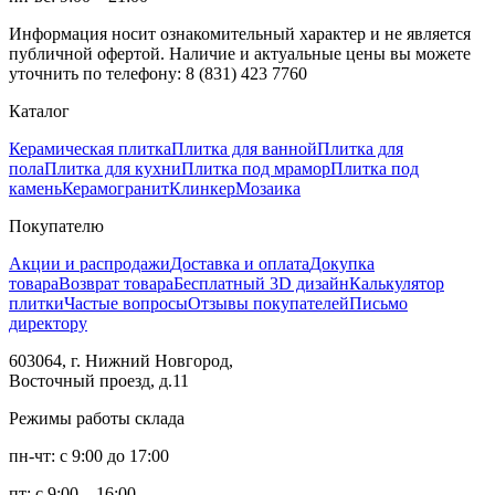
Информация носит ознакомительный характер и не является
публичной офертой. Наличие и актуальные цены вы можете
уточнить по телефону: 8 (831) 423 7760
Каталог
Керамическая плитка
Плитка для ванной
Плитка для
пола
Плитка для кухни
Плитка под мрамор
Плитка под
камень
Керамогранит
Клинкер
Мозаика
Покупателю
Акции и распродажи
Доставка и оплата
Докупка
товара
Возврат товара
Бесплатный 3D дизайн
Калькулятор
плитки
Частые вопросы
Отзывы покупателей
Письмо
директору
603064, г. Нижний Новгород,
Восточный проезд, д.11
Режимы работы склада
пн-чт: с 9:00 до 17:00
пт: с 9:00 – 16:00