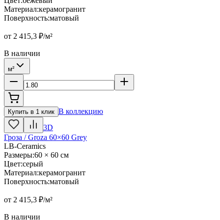
Цвет
:
бежевый
Материал
:
керамогранит
Поверхность
:
матовый
от
2 415,3
₽/м²
В наличии
м²
В коллекцию
Купить в 1 клик
3D
Гроза / Groza 60×60 Grey
LB-Ceramics
Размеры
:
60 × 60 см
Цвет
:
серый
Материал
:
керамогранит
Поверхность
:
матовый
от
2 415,3
₽/м²
В наличии