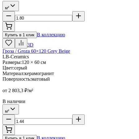
м²
В коллекцию
Купить в 1 клик
3D
Гроза / Groza 60×120 Grey Beige
LB-Ceramics
Размеры
:
120 × 60 см
Цвет
:
серый
Материал
:
керамогранит
Поверхность
:
матовый
от
2 803,3
₽/м²
В наличии
м²
В коллекцию
Купить в 1 клик