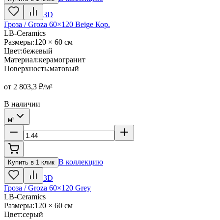
3D
Гроза / Groza 60×120 Beige Кор.
LB-Ceramics
Размеры
:
120 × 60 см
Цвет
:
бежевый
Материал
:
керамогранит
Поверхность
:
матовый
от
2 803,3
₽/м²
В наличии
м²
В коллекцию
Купить в 1 клик
3D
Гроза / Groza 60×120 Grey
LB-Ceramics
Размеры
:
120 × 60 см
Цвет
:
серый