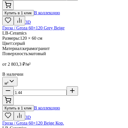
В коллекцию
Купить в 1 клик
3D
Гроза / Groza 60×120 Grey Beige
LB-Ceramics
Размеры
:
120 × 60 см
Цвет
:
серый
Материал
:
керамогранит
Поверхность
:
матовый
от
2 803,3
₽/м²
В наличии
м²
В коллекцию
Купить в 1 клик
3D
Гроза / Groza 60×120 Beige Кор.