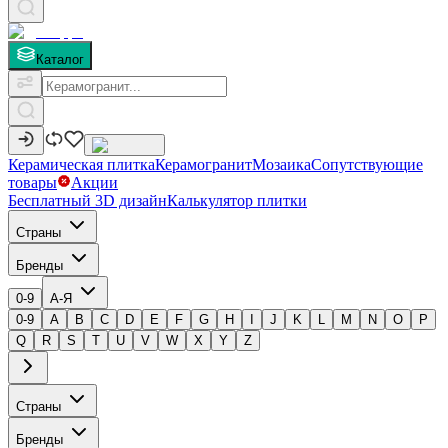
Каталог
Керамическая плитка
Керамогранит
Мозаика
Сопутствующие
товары
Акции
Бесплатный 3D дизайн
Калькулятор плитки
Страны
Бренды
0-9
А-Я
0-9
A
B
C
D
E
F
G
H
I
J
K
L
M
N
O
P
Q
R
S
T
U
V
W
X
Y
Z
Страны
Бренды