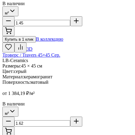
В наличии
м²
В коллекцию
Купить в 1 клик
3D
Трэверс / Travers 45×45 Сер.
LB-Ceramics
Размеры
:
45 × 45 см
Цвет
:
серый
Материал
:
керамогранит
Поверхность
:
матовый
от
1 384,19
₽/м²
В наличии
м²