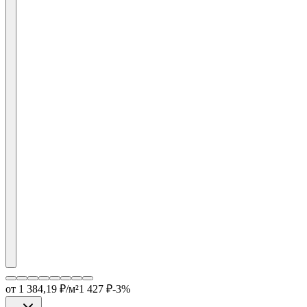
от
1 384,19
₽/м²
1 427
₽
-
3
%