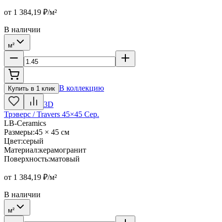
от
1 384,19
₽/м²
В наличии
м²
В коллекцию
Купить в 1 клик
3D
Трэверс / Travers 45×45 Сер.
LB-Ceramics
Размеры
:
45 × 45 см
Цвет
:
серый
Материал
:
керамогранит
Поверхность
:
матовый
от
1 384,19
₽/м²
В наличии
м²