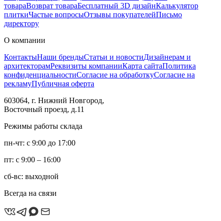
товара
Возврат товара
Бесплатный 3D дизайн
Калькулятор
плитки
Частые вопросы
Отзывы покупателей
Письмо
директору
О компании
Контакты
Наши бренды
Статьи и новости
Дизайнерам и
архитекторам
Реквизиты компании
Карта сайта
Политика
конфиденциальности
Согласие на обработку
Согласие на
рекламу
Публичная оферта
603064, г. Нижний Новгород,
Восточный проезд, д.11
Режимы работы склада
пн-чт: с 9:00 до 17:00
пт: с 9:00 – 16:00
сб-вс: выходной
Всегда на связи