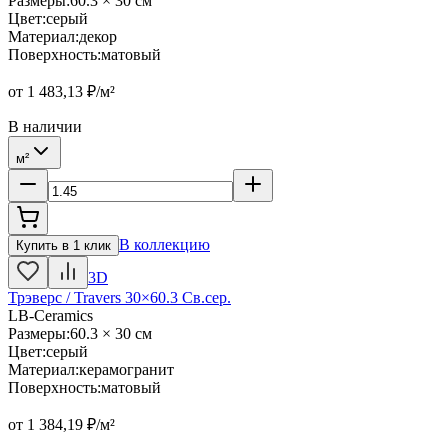
Размеры
:
60.3 × 30 см
Цвет
:
серый
Материал
:
декор
Поверхность
:
матовый
от
1 483,13
₽/м²
В наличии
м²
В коллекцию
Купить в 1 клик
3D
Трэверс / Travers 30×60.3 Св.сер.
LB-Ceramics
Размеры
:
60.3 × 30 см
Цвет
:
серый
Материал
:
керамогранит
Поверхность
:
матовый
от
1 384,19
₽/м²