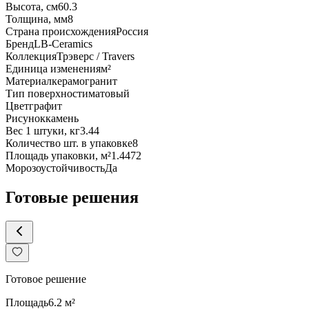
Высота, см
60.3
Толщина, мм
8
Страна происхождения
Россия
Бренд
LB-Ceramics
Коллекция
Трэверс / Travers
Единица изменения
м²
Материал
керамогранит
Тип поверхности
матовый
Цвет
графит
Рисунок
камень
Вес 1 штуки, кг
3.44
Количество шт. в упаковке
8
Площадь упаковки, м²
1.4472
Морозоустойчивость
Да
Готовые решения
Готовое решение
Площадь
6.2
м²