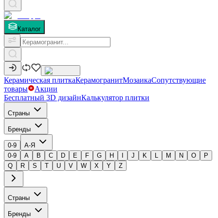
Каталог
Керамическая плитка
Керамогранит
Мозаика
Сопутствующие
товары
Акции
Бесплатный 3D дизайн
Калькулятор плитки
Страны
Бренды
0-9
А-Я
0-9
A
B
C
D
E
F
G
H
I
J
K
L
M
N
O
P
Q
R
S
T
U
V
W
X
Y
Z
Страны
Бренды