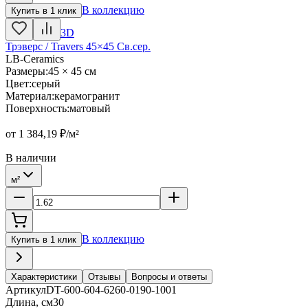
В коллекцию
Купить в 1 клик
3D
Трэверс / Travers 45×45 Св.сер.
LB-Ceramics
Размеры
:
45 × 45 см
Цвет
:
серый
Материал
:
керамогранит
Поверхность
:
матовый
от
1 384,19
₽/м²
В наличии
м²
В коллекцию
Купить в 1 клик
Характеристики
Отзывы
Вопросы и ответы
Артикул
DT-600-604-6260-0190-1001
Длина, см
30