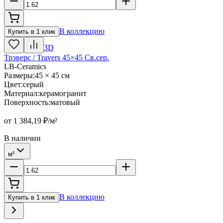
В коллекцию
Купить в 1 клик
3D
Трэверс / Travers 45×45 Св.сер.
LB-Ceramics
Размеры
:
45 × 45 см
Цвет
:
серый
Материал
:
керамогранит
Поверхность
:
матовый
от
1 384,19
₽/м²
В наличии
м²
В коллекцию
Купить в 1 клик