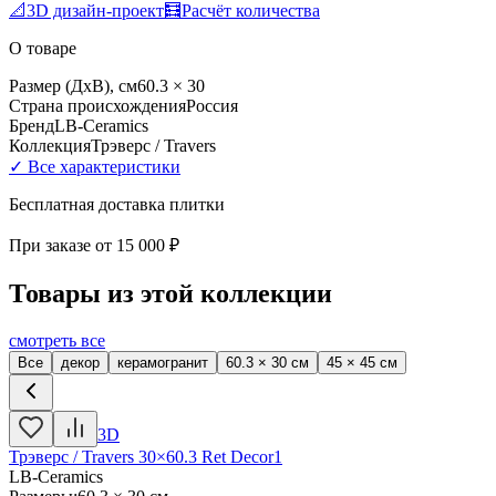
📐
3D дизайн-проект
🧮
Расчёт количества
О товаре
Размер (ДхВ), см
60.3 × 30
Страна происхождения
Россия
Бренд
LB-Ceramics
Коллекция
Трэверс / Travers
✓ Все характеристики
Бесплатная доставка плитки
При заказе от
15 000 ₽
Товары из этой коллекции
смотреть все
Все
декор
керамогранит
60.3 × 30 см
45 × 45 см
3D
Трэверс / Travers 30×60.3 Ret Decor1
LB-Ceramics