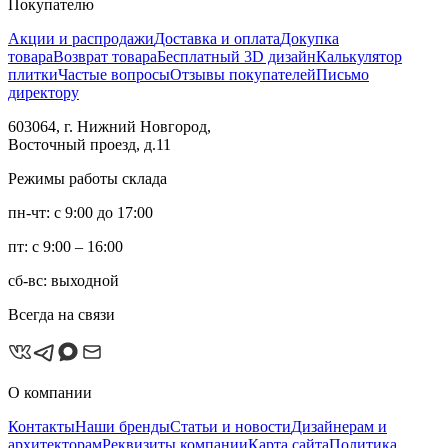
Покупателю
Акции и распродажи
Доставка и оплата
Докупка
товара
Возврат товара
Бесплатный 3D дизайн
Калькулятор
плитки
Частые вопросы
Отзывы покупателей
Письмо
директору
603064, г. Нижний Новгород,
Восточный проезд, д.11
Режимы работы склада
пн-чт: с 9:00 до 17:00
пт: с 9:00 – 16:00
сб-вс: выходной
Всегда на связи
О компании
Контакты
Наши бренды
Статьи и новости
Дизайнерам и
архитекторам
Реквизиты компании
Карта сайта
Политика