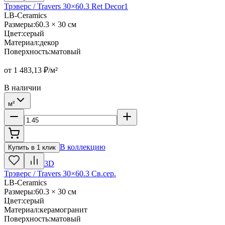
Трэверс / Travers 30×60.3 Ret Decor1
LB-Ceramics
Размеры
:
60.3 × 30 см
Цвет
:
серый
Материал
:
декор
Поверхность
:
матовый
от
1 483,13
₽/м²
В наличии
м²
В коллекцию
Купить в 1 клик
3D
Трэверс / Travers 30×60.3 Св.сер.
LB-Ceramics
Размеры
:
60.3 × 30 см
Цвет
:
серый
Материал
:
керамогранит
Поверхность
:
матовый