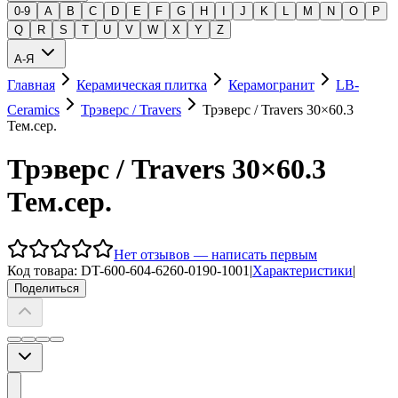
0-9
A
B
C
D
E
F
G
H
I
J
K
L
M
N
O
P
Q
R
S
T
U
V
W
X
Y
Z
А-Я
Главная
Керамическая плитка
Керамогранит
LB-
Ceramics
Трэверс / Travers
Трэверс / Travers 30×60.3
Тем.сер.
Трэверс / Travers 30×60.3
Тем.сер.
Нет отзывов — написать первым
Код товара:
DT-600-604-6260-0190-1001
|
Характеристики
|
Поделиться