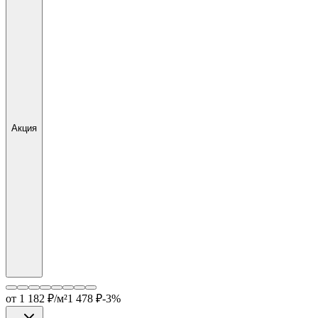
Акция
от
1 182
₽/м²
1 478
₽
-
3
%