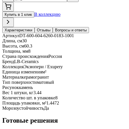
В коллекцию
Купить в 1 клик
Характеристики
Отзывы
Вопросы и ответы
Артикул
DT-600-604-6260-0183-1001
Длина, см
30
Высота, см
60.3
Толщина, мм
8
Страна происхождения
Россия
Бренд
LB-Ceramics
Коллекция
Экзюпери / Exupery
Единица изменения
м²
Материал
керамогранит
Тип поверхности
матовый
Рисунок
камень
Вес 1 штуки, кг
3.44
Количество шт. в упаковке
8
Площадь упаковки, м²
1.4472
Морозоустойчивость
Да
Готовые решения