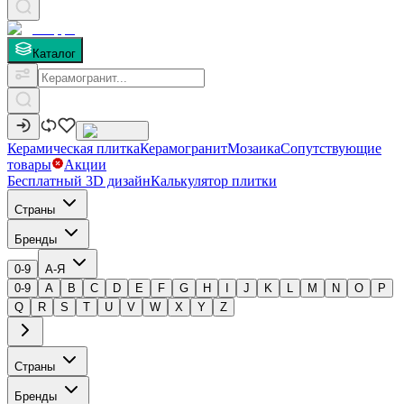
Каталог
Керамическая плитка
Керамогранит
Мозаика
Сопутствующие
товары
Акции
Бесплатный 3D дизайн
Калькулятор плитки
Страны
Бренды
0-9
А-Я
0-9
A
B
C
D
E
F
G
H
I
J
K
L
M
N
O
P
Q
R
S
T
U
V
W
X
Y
Z
Страны
Бренды