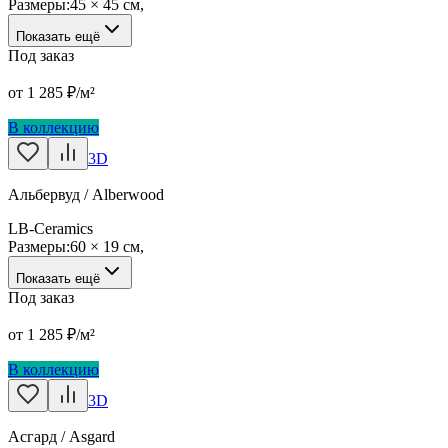
Размеры:
45 × 45 см
,
Показать ещё
Под заказ
от
1 285
₽/м²
В коллекцию
3D
Альбервуд / Alberwood
LB-Ceramics
Размеры:
60 × 19 см
,
Показать ещё
Под заказ
от
1 285
₽/м²
В коллекцию
3D
Асгард / Asgard