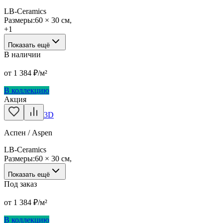
LB-Ceramics
Размеры:
60 × 30 см
,
+
1
Показать ещё
В наличии
от
1 384
₽/м²
В коллекцию
Акция
3D
Аспен / Aspen
LB-Ceramics
Размеры:
60 × 30 см
,
Показать ещё
Под заказ
от
1 384
₽/м²
В коллекцию