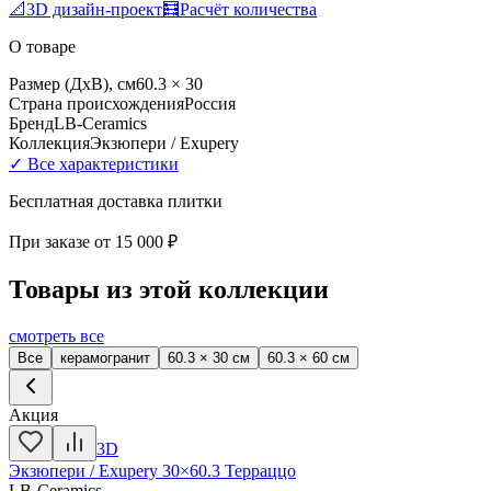
📐
3D дизайн-проект
🧮
Расчёт количества
О товаре
Размер (ДхВ), см
60.3 × 30
Страна происхождения
Россия
Бренд
LB-Ceramics
Коллекция
Экзюпери / Exupery
✓ Все характеристики
Бесплатная доставка плитки
При заказе от
15 000 ₽
Товары из этой коллекции
смотреть все
Все
керамогранит
60.3 × 30 см
60.3 × 60 см
Акция
3D
Экзюпери / Exupery 30×60.3 Терраццо
LB-Ceramics