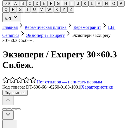
0-9
A
B
C
D
E
F
G
H
I
J
K
L
M
N
O
P
Q
R
S
T
U
V
W
X
Y
Z
А-Я
Главная
Керамическая плитка
Керамогранит
LB-
Ceramics
Экзюпери / Exupery
Экзюпери / Exupery
30×60.3 Св.беж.
Экзюпери / Exupery 30×60.3
Св.беж.
Нет отзывов — написать первым
Код товара:
DT-600-604-6260-0183-1001
|
Характеристики
|
Поделиться