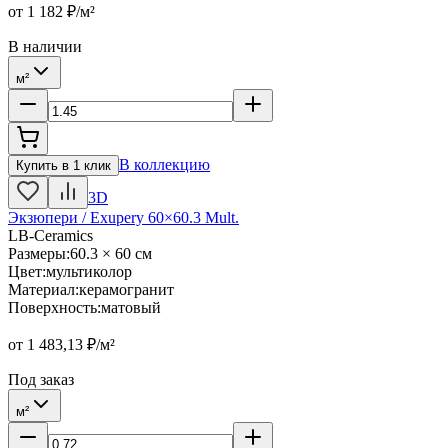
от
1 182
₽/м²
В наличии
м²
В коллекцию
Купить в 1 клик
3D
Экзюпери / Exupery 60×60.3 Mult.
LB-Ceramics
Размеры
:
60.3 × 60 см
Цвет
:
мультиколор
Материал
:
керамогранит
Поверхность
:
матовый
от
1 483,13
₽/м²
Под заказ
м²