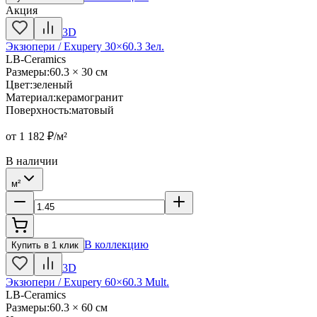
Акция
3D
Экзюпери / Exupery 30×60.3 Зел.
LB-Ceramics
Размеры
:
60.3 × 30 см
Цвет
:
зеленый
Материал
:
керамогранит
Поверхность
:
матовый
от
1 182
₽/м²
В наличии
м²
В коллекцию
Купить в 1 клик
3D
Экзюпери / Exupery 60×60.3 Mult.
LB-Ceramics
Размеры
:
60.3 × 60 см