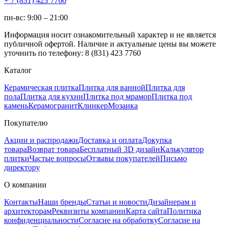
+ 7 (831) 423 7760
пн-вс: 9:00 – 21:00
Информация носит ознакомительный характер и не является
публичной офертой. Наличие и актуальные цены вы можете
уточнить по телефону: 8 (831) 423 7760
Каталог
Керамическая плитка
Плитка для ванной
Плитка для
пола
Плитка для кухни
Плитка под мрамор
Плитка под
камень
Керамогранит
Клинкер
Мозаика
Покупателю
Акции и распродажи
Доставка и оплата
Докупка
товара
Возврат товара
Бесплатный 3D дизайн
Калькулятор
плитки
Частые вопросы
Отзывы покупателей
Письмо
директору
О компании
Контакты
Наши бренды
Статьи и новости
Дизайнерам и
архитекторам
Реквизиты компании
Карта сайта
Политика
конфиденциальности
Согласие на обработку
Согласие на