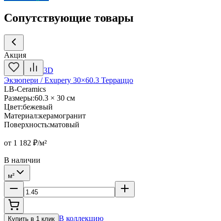
Сопутствующие товары
Акция
3D
Экзюпери / Exupery 30×60.3 Терраццо
LB-Ceramics
Размеры
:
60.3 × 30 см
Цвет
:
бежевый
Материал
:
керамогранит
Поверхность
:
матовый
от
1 182
₽/м²
В наличии
м²
В коллекцию
Купить в 1 клик