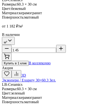
Размеры
:
60.3 × 30 см
Цвет
:
бежевый
Материал
:
керамогранит
Поверхность
:
матовый
от
1 182
₽/м²
В наличии
м²
В коллекцию
Купить в 1 клик
Акция
3D
Экзюпери / Exupery 30×60.3 Зел.
LB-Ceramics
Размеры
:
60.3 × 30 см
Цвет
:
зеленый
Материал
:
керамогранит
Поверхность
:
матовый