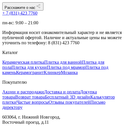
Расскажите о нас
+ 7 (831) 423 7760
пн-вс: 9:00 – 21:00
Информация носит ознакомительный характер и не является
публичной офертой. Наличие и актуальные цены вы можете
уточнить по телефону: 8 (831) 423 7760
Каталог
Керамическая плитка
Плитка для ванной
Плитка для
пола
Плитка для кухни
Плитка под мрамор
Плитка под
камень
Керамогранит
Клинкер
Мозаика
Покупателю
Акции и распродажи
Доставка и оплата
Докупка
товара
Возврат товара
Бесплатный 3D дизайн
Калькулятор
плитки
Частые вопросы
Отзывы покупателей
Письмо
директору
603064, г. Нижний Новгород,
Восточный проезд, д.11