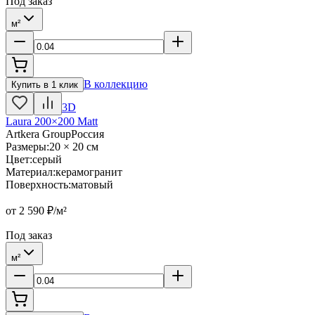
Под заказ
м²
В коллекцию
Купить в 1 клик
3D
Laura 200×200 Matt
Artkera Group
Россия
Размеры
:
20 × 20 см
Цвет
:
серый
Материал
:
керамогранит
Поверхность
:
матовый
от
2 590
₽/м²
Под заказ
м²