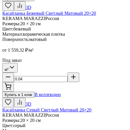
3D
Касабланка Бежевый Светлый Матовый 20×20
KERAMA MARAZZI
Россия
Размеры
:
20 × 20 см
Цвет
:
бежевый
Материал
:
керамическая плитка
Поверхность
:
матовый
от
1 559,32
₽/м²
Под заказ
м²
В коллекцию
Купить в 1 клик
3D
Касабланка Серый Светлый Матовый 20×20
KERAMA MARAZZI
Россия
Размеры
:
20 × 20 см
Цвет
:
серый