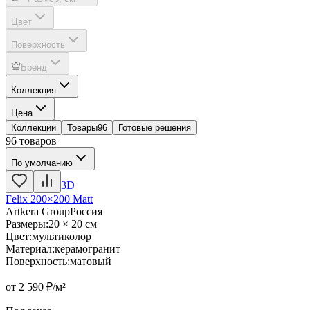
Цвет
Поверхность
Бренд
Коллекция
Цена
Коллекции
Товары
96
Готовые решения
96 товаров
По умолчанию
3D
Felix 200×200 Matt
Artkera Group
Россия
Размеры
:
20 × 20 см
Цвет
:
мультиколор
Материал
:
керамогранит
Поверхность
:
матовый
от
2 590
₽/м²