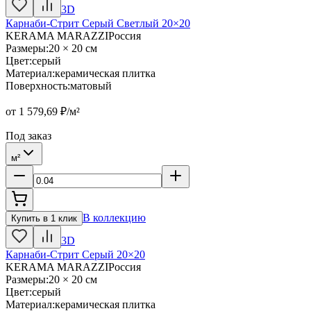
3D
Карнаби-Стрит Серый Светлый 20×20
KERAMA MARAZZI
Россия
Размеры
:
20 × 20 см
Цвет
:
серый
Материал
:
керамическая плитка
Поверхность
:
матовый
от
1 579,69
₽/м²
Под заказ
м²
В коллекцию
Купить в 1 клик
3D
Карнаби-Стрит Серый 20×20
KERAMA MARAZZI
Россия
Размеры
:
20 × 20 см
Цвет
:
серый
Материал
:
керамическая плитка