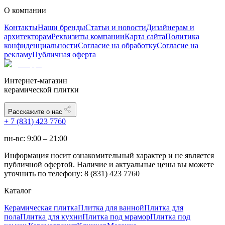
О компании
Контакты
Наши бренды
Статьи и новости
Дизайнерам и
архитекторам
Реквизиты компании
Карта сайта
Политика
конфиденциальности
Согласие на обработку
Согласие на
рекламу
Публичная оферта
Интернет-магазин
керамической плитки
Расскажите о нас
+ 7 (831) 423 7760
пн-вс: 9:00 – 21:00
Информация носит ознакомительный характер и не является
публичной офертой. Наличие и актуальные цены вы можете
уточнить по телефону: 8 (831) 423 7760
Каталог
Керамическая плитка
Плитка для ванной
Плитка для
пола
Плитка для кухни
Плитка под мрамор
Плитка под