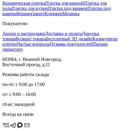
Керамическая плитка
Плитка для ванной
Плитка для
пола
Плитка для кухни
Плитка под мрамор
Плитка под
камень
Керамогранит
Клинкер
Мозаика
Покупателю
Акции и распродажи
Доставка и оплата
Докупка
товара
Возврат товара
Бесплатный 3D дизайн
Калькулятор
плитки
Частые вопросы
Отзывы покупателей
Письмо
директору
603064, г. Нижний Новгород,
Восточный проезд, д.11
Режимы работы склада
пн-чт: с 9:00 до 17:00
пт: с 9:00 – 16:00
сб-вс: выходной
Всегда на связи