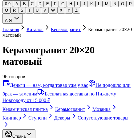
0-9
A
B
C
D
E
F
G
H
I
J
K
L
M
N
O
P
Q
R
S
T
U
V
W
X
Y
Z
А-Я
Главная
Каталог
Керамогранит
Керамогранит 20×20
матовый
Керамогранит 20×20
матовый
96
товаров
Деньги — нам, когда товар уже у вас
Не подошло или
брак — заменим
Бесплатная доставка по Нижнему
Новгороду от 15 000 ₽
Керамическая плитка
Керамогранит
Мозаика
Клинкер
Ступени
Декоры
Сопутствующие товары
Страна