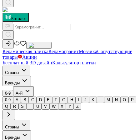
Каталог
Керамическая плитка
Керамогранит
Мозаика
Сопутствующие
товары
Акции
Бесплатный 3D дизайн
Калькулятор плитки
Страны
Бренды
0-9
А-Я
0-9
A
B
C
D
E
F
G
H
I
J
K
L
M
N
O
P
Q
R
S
T
U
V
W
X
Y
Z
Страны
Бренды