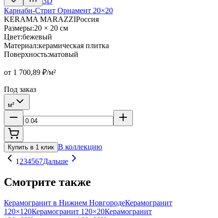
3D
Карнаби-Стрит Орнамент 20×20
KERAMA MARAZZI
Россия
Размеры
:
20 × 20 см
Цвет
:
бежевый
Материал
:
керамическая плитка
Поверхность
:
матовый
от
1 700,89
₽/м²
Под заказ
м²
В коллекцию
Купить в 1 клик
1
2
3
4
5
6
7
Дальше
Смотрите также
Керамогранит в Нижнем Новгороде
Керамогранит
120×120
Керамогранит 120×20
Керамогранит