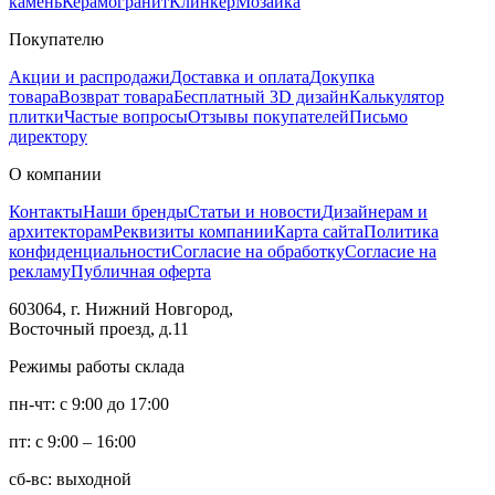
камень
Керамогранит
Клинкер
Мозаика
Покупателю
Акции и распродажи
Доставка и оплата
Докупка
товара
Возврат товара
Бесплатный 3D дизайн
Калькулятор
плитки
Частые вопросы
Отзывы покупателей
Письмо
директору
О компании
Контакты
Наши бренды
Статьи и новости
Дизайнерам и
архитекторам
Реквизиты компании
Карта сайта
Политика
конфиденциальности
Согласие на обработку
Согласие на
рекламу
Публичная оферта
603064, г. Нижний Новгород,
Восточный проезд, д.11
Режимы работы склада
пн-чт: с 9:00 до 17:00
пт: с 9:00 – 16:00
сб-вс: выходной