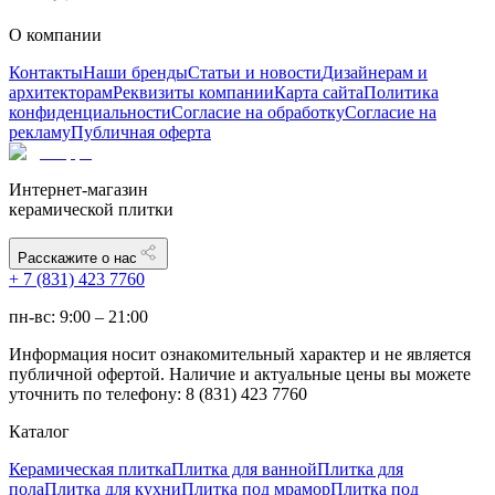
О компании
Контакты
Наши бренды
Статьи и новости
Дизайнерам и
архитекторам
Реквизиты компании
Карта сайта
Политика
конфиденциальности
Согласие на обработку
Согласие на
рекламу
Публичная оферта
Интернет-магазин
керамической плитки
Расскажите о нас
+ 7 (831) 423 7760
пн-вс: 9:00 – 21:00
Информация носит ознакомительный характер и не является
публичной офертой. Наличие и актуальные цены вы можете
уточнить по телефону: 8 (831) 423 7760
Каталог
Керамическая плитка
Плитка для ванной
Плитка для
пола
Плитка для кухни
Плитка под мрамор
Плитка под