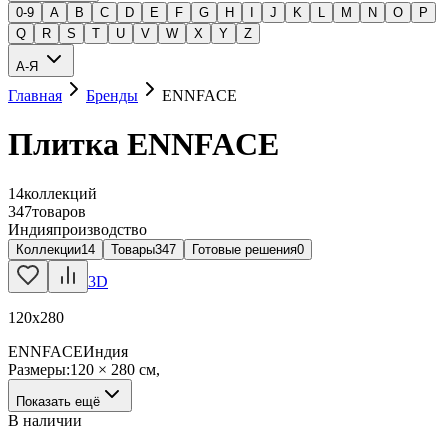
0-9
A
B
C
D
E
F
G
H
I
J
K
L
M
N
O
P
Q
R
S
T
U
V
W
X
Y
Z
А-Я
Главная
Бренды
ENNFACE
Плитка ENNFACE
14
коллекций
347
товаров
Индия
производство
Коллекции
14
Товары
347
Готовые решения
0
3D
120х280
ENNFACE
Индия
Размеры:
120 × 280 см
,
Показать ещё
В наличии