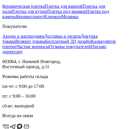
Керамическая плитка
Плитка для ванной
Плитка для
пола
Плитка для кухни
Плитка под мрамор
Плитка под
камень
Керамогранит
Клинкер
Мозаика
Покупателю
Акции и распродажи
Доставка и оплата
Докупка
товара
Возврат товара
Бесплатный 3D дизайн
Калькулятор
плитки
Частые вопросы
Отзывы покупателей
Письмо
директору
603064, г. Нижний Новгород,
Восточный проезд, д.11
Режимы работы склада
пн-чт: с 9:00 до 17:00
пт: с 9:00 – 16:00
сб-вс: выходной
Всегда на связи