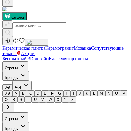
Каталог
Керамическая плитка
Керамогранит
Мозаика
Сопутствующие
товары
Акции
Бесплатный 3D дизайн
Калькулятор плитки
Страны
Бренды
0-9
А-Я
0-9
A
B
C
D
E
F
G
H
I
J
K
L
M
N
O
P
Q
R
S
T
U
V
W
X
Y
Z
Страны
Бренды