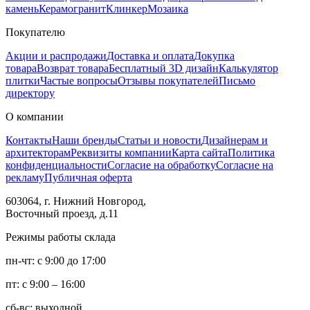
камень
Керамогранит
Клинкер
Мозаика
Покупателю
Акции и распродажи
Доставка и оплата
Докупка
товара
Возврат товара
Бесплатный 3D дизайн
Калькулятор
плитки
Частые вопросы
Отзывы покупателей
Письмо
директору
О компании
Контакты
Наши бренды
Статьи и новости
Дизайнерам и
архитекторам
Реквизиты компании
Карта сайта
Политика
конфиденциальности
Согласие на обработку
Согласие на
рекламу
Публичная оферта
603064, г. Нижний Новгород,
Восточный проезд, д.11
Режимы работы склада
пн-чт: с 9:00 до 17:00
пт: с 9:00 – 16:00
сб-вс: выходной