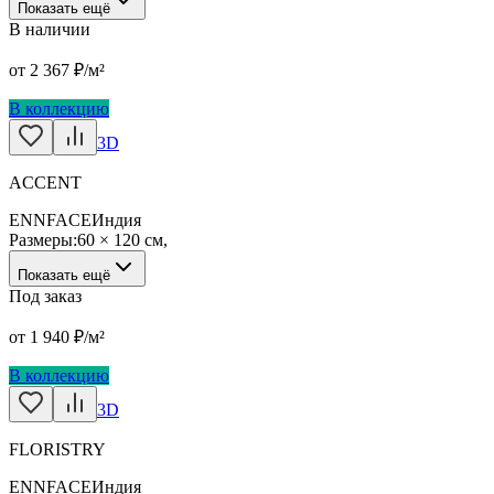
Показать ещё
В наличии
от
2 367
₽/м²
В коллекцию
3D
ACCENT
ENNFACE
Индия
Размеры:
60 × 120 см
,
Показать ещё
Под заказ
от
1 940
₽/м²
В коллекцию
3D
FLORISTRY
ENNFACE
Индия