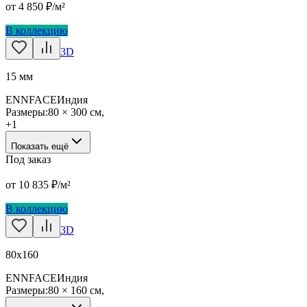
от
4 850
₽/м²
В коллекцию
3D
15 мм
ENNFACE
Индия
Размеры:
80 × 300 см
,
+
1
Показать ещё
Под заказ
от
10 835
₽/м²
В коллекцию
3D
80х160
ENNFACE
Индия
Размеры:
80 × 160 см
,