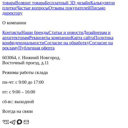
товара
Возврат товара
Бесплатный 3D дизайн
Калькулятор
плитки
Частые вопросы
Отзывы покупателей
Письмо
директору
О компании
Контакты
Наши бренды
Статьи и новости
Дизайнерам и
архитекторам
Реквизиты компании
Карта сайта
Политика
конфиденциальности
Согласие на обработку
Согласие на
рекламу
Публичная оферта
603064, г. Нижний Новгород,
Восточный проезд, д.11
Режимы работы склада
пн-чт: с 9:00 до 17:00
пт: с 9:00 – 16:00
сб-вс: выходной
Всегда на связи