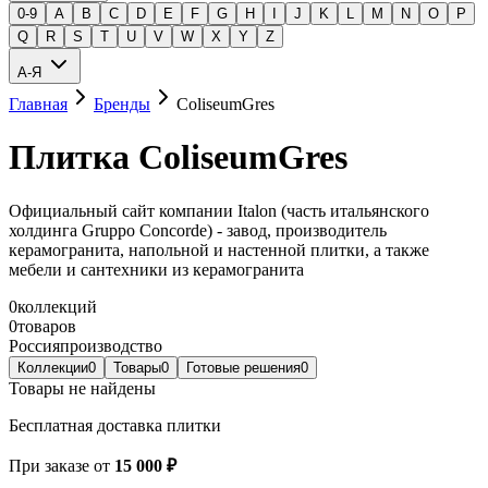
0-9
A
B
C
D
E
F
G
H
I
J
K
L
M
N
O
P
Q
R
S
T
U
V
W
X
Y
Z
А-Я
Главная
Бренды
ColiseumGres
Плитка ColiseumGres
Официальный сайт компании Italon (часть итальянского
холдинга Gruppo Concorde) - завод, производитель
керамогранита, напольной и настенной плитки, а также
мебели и сантехники из керамогранита
0
коллекций
0
товаров
Россия
производство
Коллекции
0
Товары
0
Готовые решения
0
Товары не найдены
Бесплатная доставка плитки
При заказе от
15 000 ₽