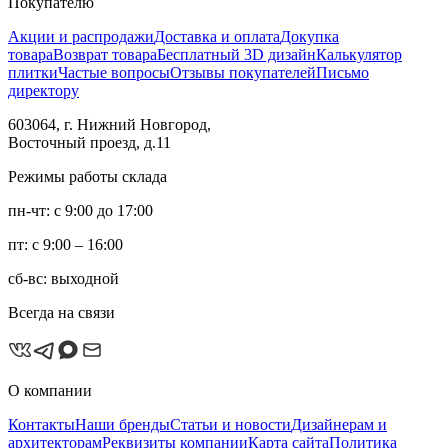
Покупателю
Акции и распродажи
Доставка и оплата
Докупка
товара
Возврат товара
Бесплатный 3D дизайн
Калькулятор
плитки
Частые вопросы
Отзывы покупателей
Письмо
директору
603064, г. Нижний Новгород,
Восточный проезд, д.11
Режимы работы склада
пн-чт: с 9:00 до 17:00
пт: с 9:00 – 16:00
сб-вс: выходной
Всегда на связи
О компании
Контакты
Наши бренды
Статьи и новости
Дизайнерам и
архитекторам
Реквизиты компании
Карта сайта
Политика