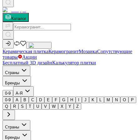
Каталог
Керамическая плитка
Керамогранит
Мозаика
Сопутствующие
товары
Акции
Бесплатный 3D дизайн
Калькулятор плитки
Страны
Бренды
0-9
А-Я
0-9
A
B
C
D
E
F
G
H
I
J
K
L
M
N
O
P
Q
R
S
T
U
V
W
X
Y
Z
Страны
Бренды